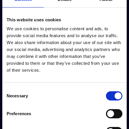
This website uses cookies
We use cookies to personalise content and ads, to
provide social media features and to analyse our traffic.
We also share information about your use of our site with
our social media, advertising and analytics partners who
may combine it with other information that you’ve
provided to them or that they’ve collected from your use
of their services.
Prospektsida
Consent
Varje fastighet får en prospektsida med virtuell visning,
Necessary
Selection
pris- och lägenhetsinformation, nedladdningsbar
planritning och en plats för fritext.
Preferences