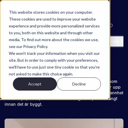
Hoppa till innehåll
This website stores cookies on your computer.
These cookies are used to improve your website
SKAPA FÖRTROENDE OCH ENGAGEMANG VID
experience and provide more personalized services
Projekt
KÖP AV NYA BOSTÄDER
to you, both on this website and through other
Funktioner
media. To find out more about the cookies we use,
Virtuella rundturer
Lägenhetsväljare
Högupplösta 3D-
see our Privacy Policy.
Om
We won't track your information when you visit our
Kontakt
Utforska varje rum i
site. But in order to comply with your preferences,
verklighetstrogen detalj
we'll have to use just one tiny cookie so that you're
SV
not asked to make this choice again.
Kliv in och rör dig fritt genom varje lägenhet, precis som
Accept
Decline
EN
ES
NO
du skulle göra i verkligheten. Våra virtuella turer visar upp
Try Walkable
belysning, texturer och material med realistisk noggrannhet
- vilket hjälper köpare att föreställa sig sitt nya hem långt
innan det är byggt.
Book Demo