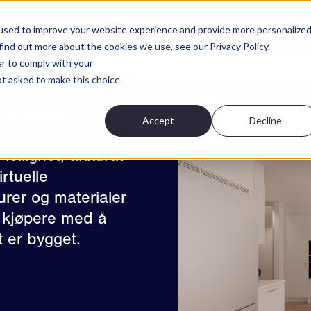
Prosjekter
Funksjoner
Om
Kontak
used to improve your website experience and provide more personalize
P TILLIT OG ENGASJEMENT NÅR DU KJØPER NYE BOL
find out more about the cookies we use, see our Privacy Policy.
er to comply with your
 turer
Boligvelger
Høyoppløselige 3D-bilder
Solsi
not asked to make this choice
 detalj
Accept
Decline
leilighet, akkurat
irtuelle
urer og materialer
r kjøpere med å
t er bygget.