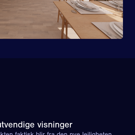
tvendige visninger
ten faktisk blir fra den nye leiligheten.