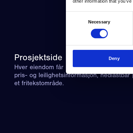
other information that you’ve
Consent
Necessary
Selection
Prosjektside
Deny
Hver eiendom får en prospektside med vir
pris- og leilighetsinformasjon, nedlastbar
et fritekstområde.