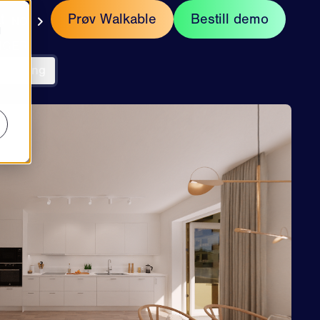
t
Prøv Walkable
Bestill demo
NO
d
IGER
mulering