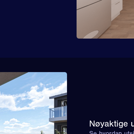
Nøyaktige u
Se hvordan utsik