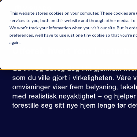
Hopp til innhold
This website stores cookies on your computer. These cookies are 
SKA
services to you, both on this website and through other media. To 
We won't track your information when you visit our site. But in ord
Virtuelle
preferences, we'll have to use just one tiny cookie so that you're 
again.
Utforsk hvert rom i naturtro
Gå inn og beveg deg fritt gjennom hver 
som du ville gjort i virkeligheten. Våre v
omvisninger viser frem belysning, tekst
med realistisk nøyaktighet – og hjelpe
forestille seg sitt nye hjem lenge før de