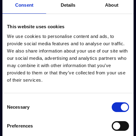
Consent
Details
About
This website uses cookies
We use cookies to personalise content and ads, to
provide social media features and to analyse our traffic.
We also share information about your use of our site with
our social media, advertising and analytics partners who
may combine it with other information that you’ve
provided to them or that they’ve collected from your use
of their services.
Página de prospectos
Consent
Cada propiedad dispone de una página de clientes
Necessary
Selection
potenciales con visitas virtuales, información sobre
precios y apartamentos, planos descargables y un área
de texto libre.
Preferences