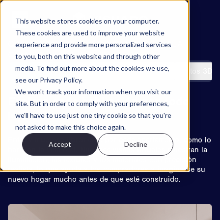
Ir al contenido
This website stores cookies on your computer.
These cookies are used to improve your website
CREAR CONFIANZA Y COMPROMISO EN LA
experience and provide more personalized services
Proyectos
COMPRA DE NUEVAS VIVIENDAS
to you, both on this website and through other
Características
media. To find out more about the cookies we use,
Visitas virtuales
Selector de apartamentos
Fotos 3D d
see our Privacy Policy.
Acerca de
We won't track your information when you visit our
Póngase en contacto con
Explora cada habitación con todo
site. But in order to comply with your preferences,
lujo de detalles
we'll have to use just one tiny cookie so that you're
ES
not asked to make this choice again.
Entre y muévase libremente por cada apartamento, como lo
Accept
Decline
EN
NO
SV
haría en la vida real. Nuestras visitas virtuales muestran la
Try Walkable
iluminación, las texturas y los materiales con precisión
realista, lo que ayuda a los compradores a imaginarse su
nuevo hogar mucho antes de que esté construido.
Book Demo