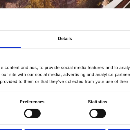
Details
e content and ads, to provide social media features and to analy
 our site with our social media, advertising and analytics partn
 provided to them or that they’ve collected from your use of their
försäljnings- och marknadschef i Nåbo, säger i et
Preferences
Statistics
ras tidigare projekt, Løxatorget, har varit mycket pos
re av Villa Silur ska få tillgång till samma teknik.
ch.no