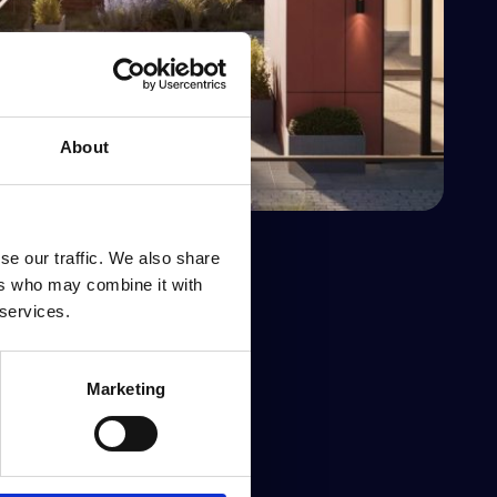
About
se our traffic. We also share
ers who may combine it with
 services.
t pressmeddelande
Marketing
itiva. De vill