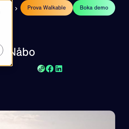
kt
Prova Walkable
Boka demo
SV
d
ed Nåbo