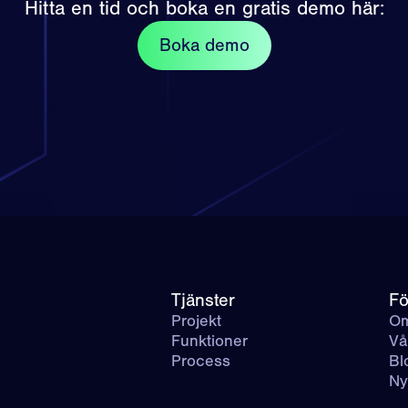
Hitta en tid och boka en gratis demo här:
Boka demo
Tjänster
Fö
Projekt
Om
Funktioner
Vå
Process
Bl
Ny