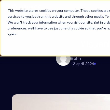
Hoppa till innehåll
This website stores cookies on your computer. These cookies are 
services to you, both on this website and through other media. To 
We won't track your information when you visit our site. But in ord
preferences, we'll have to use just one tiny cookie so that you're 
again.
Visuad
Terje
Bøhn
12 april 2024