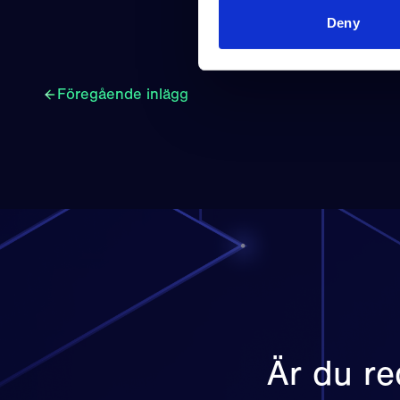
Deny
Föregående inlägg
Är du red