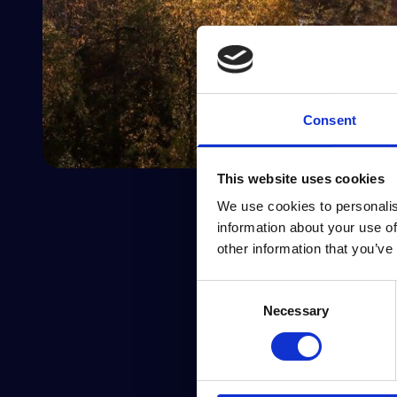
Consent
This website uses cookies
We use cookies to personalis
information about your use of
other information that you’ve
Consent
Mariell Hernandez Berg, 
Necessary
Selection
att erfarenheterna från de
därför att potentiella köpa
Läs mer på Eiendomswat