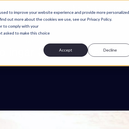
Projekt
Funktioner
Om
Konta
used to improve your website experience and provide more personalize
find out more about the cookies we use, see our Privacy Policy.
er to comply with your
not asked to make this choice
Nyheter
Nyheter
o ingår 3D-samarbete m
Accept
Decline