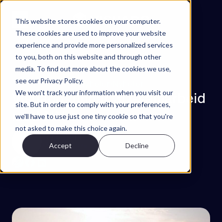
Hopp til innhold
This website stores cookies on your computer.
These cookies are used to improve your website
experience and provide more personalized services
Prosjekter
to you, both on this website and through other
Funksjoner
media. To find out more about the cookies we use,
see our Privacy Policy.
Om
Nyheter
Nyheter
We won't track your information when you visit our
Visuado inngår 3D-samarbeid
Kontakt
site. But in order to comply with your preferences,
med Nåbo
we'll have to use just one tiny cookie so that you're
NO
not asked to make this choice again.
Terje Bøhn
Accept
Decline
12. april 2024
EN
ES
SV
Try Walkable
Book Demo