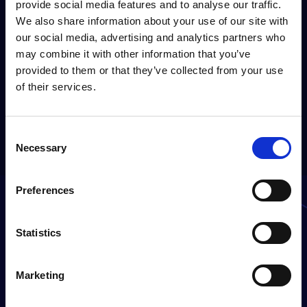
provide social media features and to analyse our traffic.
We also share information about your use of our site with
our social media, advertising and analytics partners who
may combine it with other information that you’ve
provided to them or that they’ve collected from your use
Se all innsikt
of their services.
Forrige innlegg
Neste innlegg
Consent
Necessary
Selection
Preferences
Statistics
Er du klar til å forandre
virksomheten din?
Marketing
Finn et tidspunkt for å bestille en gratis demo
her: