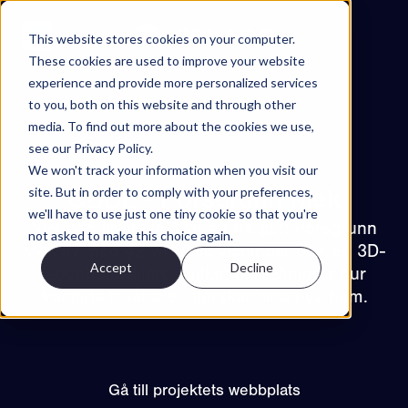
Hoppa till innehåll
This website stores cookies on your computer.
These cookies are used to improve your website
experience and provide more personalized services
Projekt
to you, both on this website and through other
Funktioner
media. To find out more about the cookies we use,
see our Privacy Policy.
Om
We won't track your information when you visit our
Tillbaka till projekt
Kontakt
site. But in order to comply with your preferences,
GBBL - Porsgrunn Mek
we'll have to use just one tiny cookie so that you're
SV
Visuado är stolta över att ha gett Porsgrunn
not asked to make this choice again.
Mek liv med 42 virtuella visningar och en 3D-
Accept
Decline
EN
lägenhetsväljare - vilket omdefinierar hur
ES
NO
Try Walkable
framtida invånare utforskar sina nya hem.
Book Demo
Gå till projektets webbplats