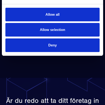
CCO
filip.akerholt@visuado.com
+47 918 32 344
Allow all
Allow selection
Se alla projekt
Deny
Föregående projekt
Nästa projekt
Är du redo att ta ditt företag in