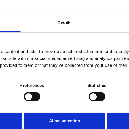
Details
e content and ads, to provide social media features and to analy
 our site with our social media, advertising and analytics partn
 provided to them or that they’ve collected from your use of their
o att ta ditt företag in i 
Preferences
Statistics
Hitta en tid och boka en gratis demo här:
Boka demo
Allow selection