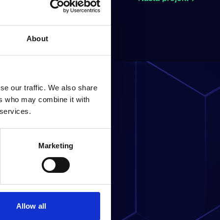
About
se our traffic. We also share
ers who may combine it with
 services.
framtiden?
Marketing
Allow all