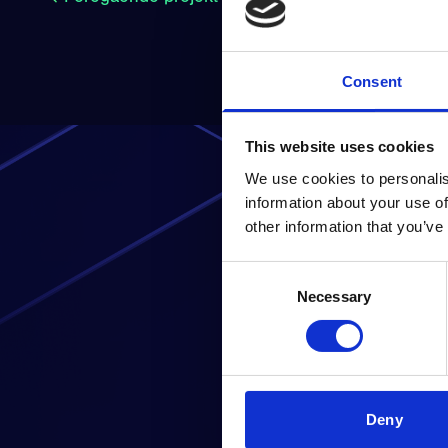
Consent
This website uses cookies
We use cookies to personalis
information about your use of
other information that you’ve
Consent
Är du red
Necessary
Selection
Deny