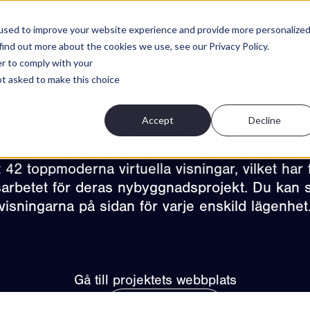
Projekt
Funktioner
Om
Konta
used to improve your website experience and provide more personalize
find out more about the cookies we use, see our Privacy Policy.
er to comply with your
not asked to make this choice
Attivo - Neo Ås
Accept
Decline
glada över samarbetet med Attivo och är stolta
 42 toppmoderna virtuella visningar, vilket har 
sarbetet för deras nybyggnadsprojekt. Du kan sj
visningarna på sidan för varje enskild lägenhet
Gå till projektets webbplats
Se alla projekt