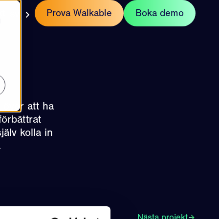
kt
Prova Walkable
Boka demo
SV
d
 över att ha
förbättrat
älv kolla in
.
Nästa projekt