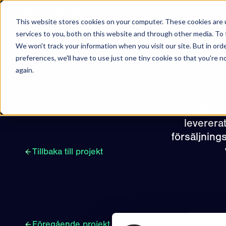
Hoppa till innehåll
This website stores cookies on your computer. These cookies are 
services to you, both on this website and through other media. To 
We won't track your information when you visit our site. But in ord
preferences, we'll have to use just one tiny cookie so that you're 
again.
Visuado är 
levererat
försäljning
Tillbaka till projekt
Föregående projekt