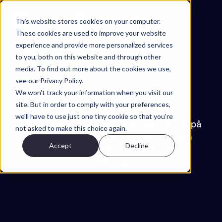
Hoppa till innehåll
This website stores cookies on your computer.
These cookies are used to improve your website
experience and provide more personalized services
Projekt
to you, both on this website and through other
Funktioner
media. To find out more about the cookies we use,
see our Privacy Policy.
Om
We won't track your information when you visit our
Tillbaka till projekt
Kontakt
site. But in order to comply with your preferences,
Bonord - Øvre Kroken
we'll have to use just one tiny cookie so that you're
SV
Øvre Kroken är en attraktiv plats att bo på
not asked to make this choice again.
med den omgivande naturen och den
Accept
Decline
EN
fantastiska utsikten mot Tromsøya i
ES
NO
Try Walkable
Nordnorge.
Book Demo