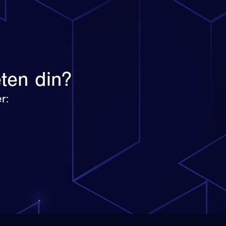
eten din?
r: