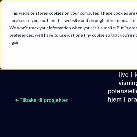
Hopp til innhold
This website stores cookies on your computer. These cookies are 
services to you, both on this website and through other media. To 
We won't track your information when you visit our site. But in ord
preferences, we'll have to use just one tiny cookie so that you're 
again.
Vi er glade
live i
visnin
potensiel
hjem i pra
Tilbake til prosjekter