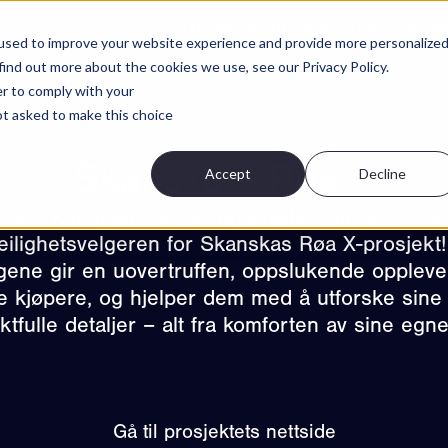
Prosjekter
Funksjoner
Om
Kontak
used to improve your website experience and provide more personalize
find out more about the cookies we use, see our Privacy Policy.
er to comply with your
not asked to make this choice
Skanska – Røa X
Accept
Decline
 for å kunngjøre at 32 høykvalitets virtuelle vis
 leilighetsvelgeren for Skanskas Røa X-prosjekt
gene gir en uovertruffen, oppslukende oppleve
le kjøpere, og hjelper dem med å utforske sine 
ktfulle detaljer – alt fra komforten av sine egn
Gå til prosjektets nettside