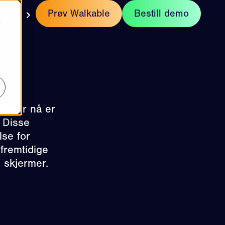
t
Prøv Walkable
Bestill demo
NO
d
ninger nå er
! Disse
lse for
fremtidige
e skjermer.