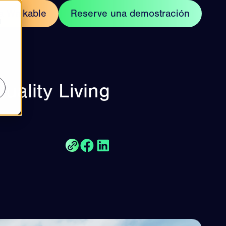
a Walkable
Reserve una demostración
d
uality Living