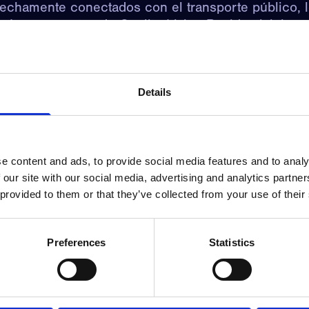
rechamente conectados con el transporte público, 
s. Los proyectos de Quality Living Residential tien
ta grandes apartamentos, y viviendas para solteros
y Living para crear el sitio web oficial de la empr
Details
elector de edificios y apartamentos en 3D para los
e content and ads, to provide social media features and to analy
 our site with our social media, advertising and analytics partn
 provided to them or that they’ve collected from your use of their
Preferences
Statistics