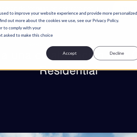
Acerca de
Póngase en contacto con
Prueb
ES
used to improve your website experience and provide more personalize
find out more about the cookies we use, see our Privacy Policy.
er to comply with your
not asked to make this choice
Noticias
Noticias
ia una colaboración con Q
Accept
Decline
Residential