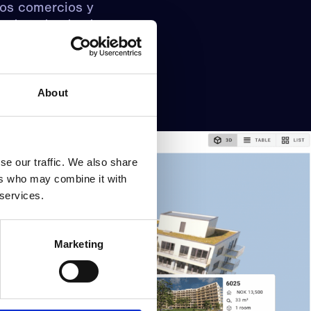
los comercios y
en de todo, desde
 o familias
esa, con fotos de
About
 proyectos de
se our traffic. We also share
ers who may combine it with
 services.
Marketing