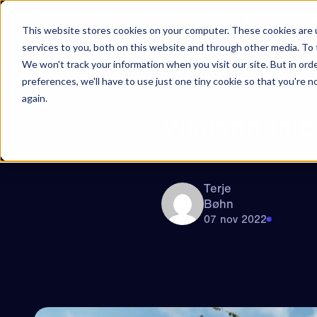
Ir al contenido
Proyectos
Características
This website stores cookies on your computer. These cookies are 
services to you, both on this website and through other media. To 
We won't track your information when you visit our site. But in ord
preferences, we'll have to use just one tiny cookie so that you're 
again.
Visuado inic
Terje
Bøhn
07 nov 2022