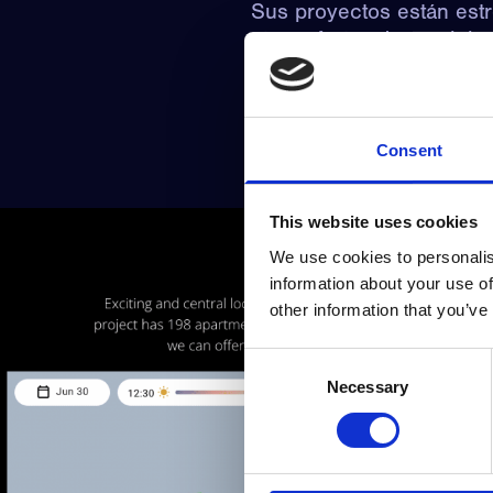
Sus proyectos están est
otras ofertas de servicio
pequeños dormitorios has
extensas.
Nos asociamos con Qualit
Consent
marketing, así como un s
Ulven y Brattlikollen.
This website uses cookies
We use cookies to personalis
information about your use of
other information that you’ve
Consent
Necessary
Selection