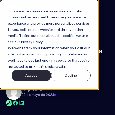
Ir al contenido
This website stores cookies on your computer.
These cookies are used to improve your website
experience and provide more personalized services
Proyectos
to you, both on this website and through other
Características
media. To find out more about the cookies we use,
see our Privacy Policy.
Acerca de
Noticias
Noticias
We won't track your information when you visit our
Caso de éxito: PBBL acelera
Póngase en contacto con
site. But in order to comply with your preferences,
la venta de pisos con las
we'll have to use just one tiny cookie so that you're
ES
not asked to make this choice again.
visitas virtuales 3D de
Accept
Decline
EN
NO
SV
Visuado
Try Walkable
Terje Bøhn
Book Demo
29 de mayo de 2023