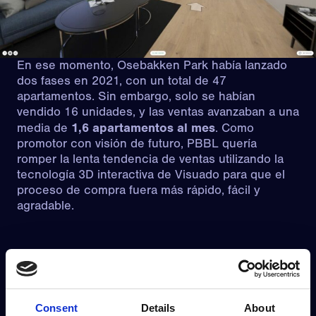
En ese momento, Osebakken Park había lanzado
dos fases en 2021, con un total de 47
apartamentos. Sin embargo, solo se habían
vendido 16 unidades, y las ventas avanzaban a una
1,6 apartamentos al mes
media de
. Como
promotor con visión de futuro, PBBL quería
romper la lenta tendencia de ventas utilizando la
tecnología 3D interactiva de Visuado para que el
proceso de compra fuera más rápido, fácil y
agradable.
Una herramienta de ventas más inteligente
Visuado produjo rápidamente visitas interactivas
en 3D de alta calidad para 30 de los apartamentos.
Consent
Details
About
Creados directamente a partir de los modelos