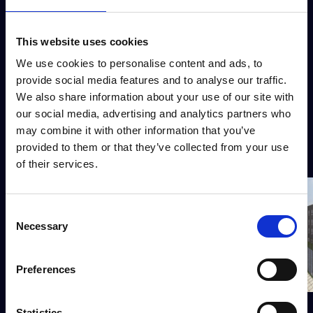
arquitectónicos BIM, cada apartamento se recreó
con planos exactos, orientación real y vistas
exteriores, lo que permitió a los compradores
This website uses cookies
explorar tanto los interiores como las vistas desde
We use cookies to personalise content and ads, to
cada ventana. Las visitas se integraron totalmente
provide social media features and to analyse our traffic.
en el sitio web de Osebakken Park y se lanzaron
We also share information about your use of our site with
a principios de febrero de 2022
oficialmente
.
our social media, advertising and analytics partners who
may combine it with other information that you’ve
provided to them or that they’ve collected from your use
of their services.
Consent
Necessary
Selection
Preferences
Statistics