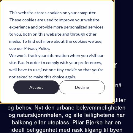
Hopp til innhold
This website stores cookies on your computer.
These cookies are used to improve your website
experience and provide more personalized services
Prosjekter
to you, both on this website and through other
Funksjoner
media. To find out more about the cookies we use,
see our Privacy Policy.
Om
We won't track your information when you visit our
Tilbake til prosjekter
Kontakt
site. But in order to comply with your preferences,
Stor Oslo Eiendom – Pilar
we'll have to use just one tiny cookie so that you're
NO
Bjerke
not asked to make this choice again.
63 moderne leiligheter i Pilar Bjerke er nå
Accept
Decline
EN
ES
SV
tilgjengelige. Med ulike størrelser og
Try Walkable
planløsninger imøtekommer de ulike livsstiler
og behov. Nyt den urbane bekvemmeligheten
Book Demo
og naturskjønnheten, og alle leilighetene har
balkong eller uteplass. Pilar Bjerke har en
ideell beliggenhet med rask tilgang til byen