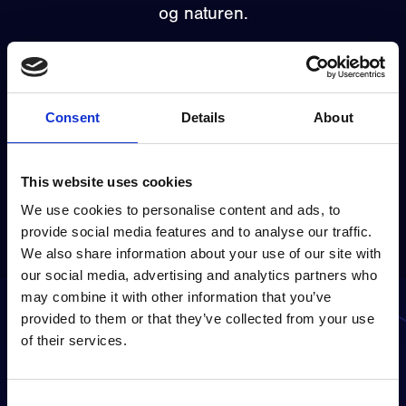
og naturen.
Gå til prosjektets nettside
Consent
Details
About
Se alle prosjekter
Tidligere prosjekt
Neste prosjekt
This website uses cookies
We use cookies to personalise content and ads, to
provide social media features and to analyse our traffic.
We also share information about your use of our site with
our social media, advertising and analytics partners who
may combine it with other information that you’ve
provided to them or that they’ve collected from your use
of their services.
Er du klar til å forandre
virksomheten din?
Consent