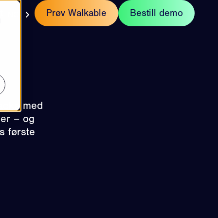
t
Prøv Walkable
Bestill demo
NO
d
Nacka med
ger – og
s første