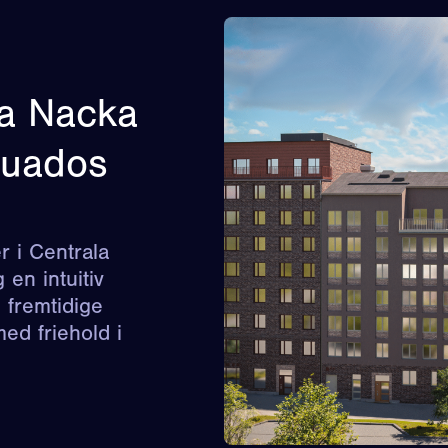
la Nacka
isuados
r i Centrala
en intuitiv
 fremtidige
ed friehold i