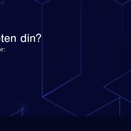
eten din?
r: